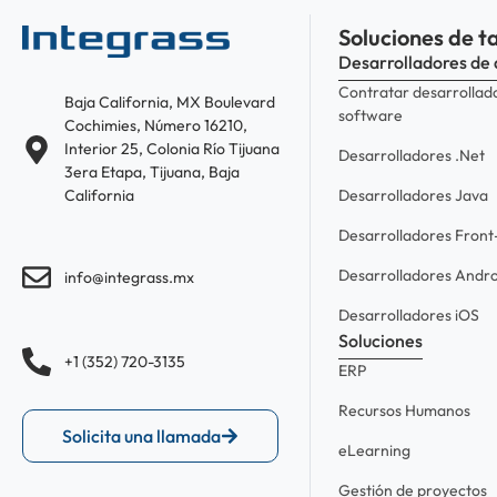
Soluciones de t
Desarrolladores de 
Contratar desarrollad
Baja California, MX Boulevard
software
Cochimies, Número 16210,
Interior 25, Colonia Río Tijuana
Desarrolladores .Net
3era Etapa, Tijuana, Baja
Desarrolladores Java
California
Desarrolladores Fron
Desarrolladores Andro
info@integrass.mx
Desarrolladores iOS
Soluciones
+1 (352) 720-3135
ERP
Recursos Humanos
Solicita una llamada
eLearning
Gestión de proyectos