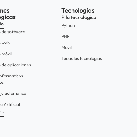
ones
Tecnologías
ógicas
Pila tecnológica
lo
Python
o de software
PHP
o web
Móvil
 móvil
Todas las tecnologías
 de aplicaciones
informáticos
os
je automático
a Artificial
es