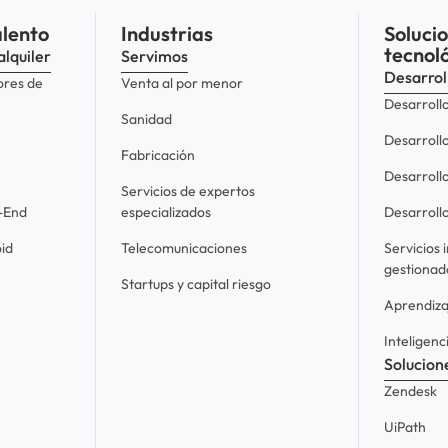
alento
Industrias
Soluci
tecnol
alquiler
Servimos
Desarrol
ores de
Venta al por menor
Desarroll
Sanidad
Desarroll
Fabricación
Desarrollo
Servicios de expertos
t-End
especializados
Desarrollo
id
Telecomunicaciones
Servicios 
gestionad
Startups y capital riesgo
Aprendiza
Inteligenci
Solucion
Zendesk
UiPath