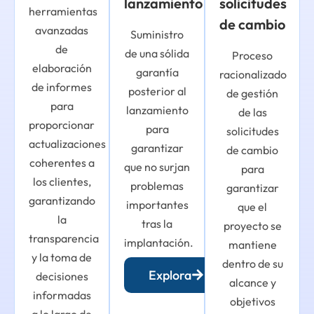
lanzamiento
solicitudes
herramientas
de cambio
avanzadas
Suministro
de
de una sólida
Proceso
elaboración
garantía
racionalizado
de informes
posterior al
de gestión
para
lanzamiento
de las
proporcionar
para
solicitudes
actualizaciones
garantizar
de cambio
coherentes a
que no surjan
para
los clientes,
problemas
garantizar
garantizando
importantes
que el
la
tras la
proyecto se
transparencia
implantación.
mantiene
y la toma de
dentro de su
Explora
decisiones
alcance y
informadas
objetivos
a lo largo de