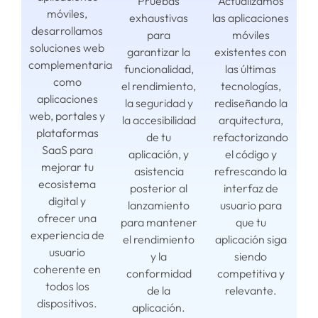
Pruebas
Actualizamos
móviles,
exhaustivas
las aplicaciones
desarrollamos
para
móviles
soluciones web
garantizar la
existentes con
complementarias
funcionalidad,
las últimas
como
el rendimiento,
tecnologías,
aplicaciones
la seguridad y
rediseñando la
web, portales y
la accesibilidad
arquitectura,
plataformas
de tu
refactorizando
SaaS para
aplicación, y
el código y
mejorar tu
asistencia
refrescando la
ecosistema
posterior al
interfaz de
digital y
lanzamiento
usuario para
ofrecer una
para mantener
que tu
experiencia de
el rendimiento
aplicación siga
usuario
y la
siendo
coherente en
conformidad
competitiva y
todos los
de la
relevante.
dispositivos.
aplicación.