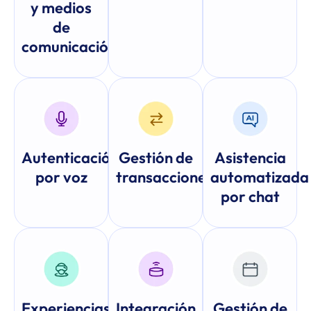
y medios
de
comunicación
Autenticación
Gestión de
Asistencia
por voz
transacciones
automatizada
por chat
Experiencias
Integración
Gestión de