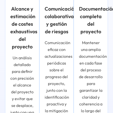
Alcance y
Comunicación
Documentació
estimación
colaborativa
completa
de costes
y gestión
del
exhaustivos
de riesgos
proyecto
del
Comunicación
Mantener
proyecto
eficaz con
una amplia
actualizaciones
documentación
Un análisis
periódicas
en cada fase
detallado
sobre el
del proceso
para definir
progreso del
de desarrollo
con precisión
proyecto,
para
el alcance
junto con la
garantizar la
del proyecto
identificación
claridad y
y evitar que
proactiva y
coherencia a
se desplace,
la mitigación
lo largo del
junto con una