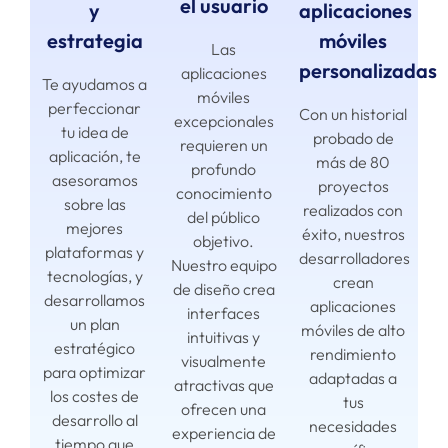
el usuario
aplicaciones
y
móviles
estrategia
Las
personalizadas
aplicaciones
Te ayudamos a
móviles
perfeccionar
Con un historial
excepcionales
tu idea de
probado de
requieren un
aplicación, te
más de 80
profundo
asesoramos
proyectos
conocimiento
sobre las
realizados con
del público
mejores
éxito, nuestros
objetivo.
plataformas y
desarrolladores
Nuestro equipo
tecnologías, y
crean
de diseño crea
desarrollamos
aplicaciones
interfaces
un plan
móviles de alto
intuitivas y
estratégico
rendimiento
visualmente
para optimizar
adaptadas a
atractivas que
los costes de
tus
ofrecen una
desarrollo al
necesidades
experiencia de
tiempo que