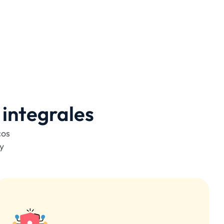
 integrales
cos
 y