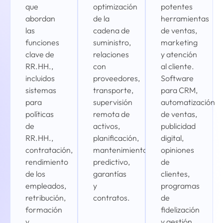
que
optimización
potentes
abordan
de la
herramientas
las
cadena de
de ventas,
funciones
suministro,
marketing
clave de
relaciones
y atención
RR.HH.,
con
al cliente.
incluidos
proveedores,
Software
sistemas
transporte,
para CRM,
para
supervisión
automatización
políticas
remota de
de ventas,
de
activos,
publicidad
RR.HH.,
planificación,
digital,
contratación,
mantenimiento
opiniones
rendimiento
predictivo,
de
de los
garantías
clientes,
empleados,
y
programas
retribución,
contratos.
de
formación
fidelización
y
y gestión