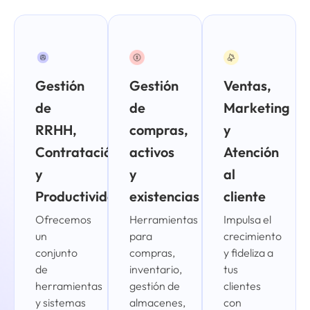
Gestión
Gestión
Ventas,
de
de
Marketing
RRHH,
compras,
y
Contratación
activos
Atención
y
y
al
Productividad
existencias
cliente
Ofrecemos
Herramientas
Impulsa el
un
para
crecimiento
conjunto
compras,
y fideliza a
de
inventario,
tus
herramientas
gestión de
clientes
y sistemas
almacenes,
con