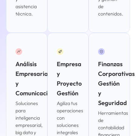
asistencia
de
técnica.
contenidos.
Análisis
Empresa
Finanzas
Empresarial
y
Corporativas
y
Proyecto
Gestión
Comunicación
Gestión
y
Seguridad
Soluciones
Agiliza tus
para
operaciones
Herramientas
inteligencia
con
de
empresarial,
soluciones
contabilidad
big data y
integrales
financiera,