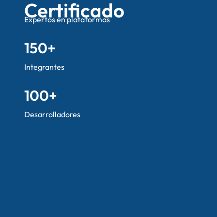
Certificado
Expertos en plataformas
150
+
Integrantes
100
+
Desarrolladores