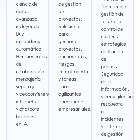
ciencia de
de gestión
facturación,
datos
de
gestión de
avanzada,
proyectos.
tesorería,
incluyendo
Soluciones
control de
IA y
para
costes y
aprendizaje
gestionar
estrategias
automático.
proyectos,
de fijación
Herramientas
documentos,
de
de
riesgos,
precios.
colaboración,
cumplimiento
Seguridad
mensajería
y tareas
de la
segura y
para
información,
videoconferencia,
agilizar las
videovigilancia,
intranets
operaciones
respuesta
y chatbots
empresariales.
a
basados
incidentes
en IA.
y sistemas
de gestión