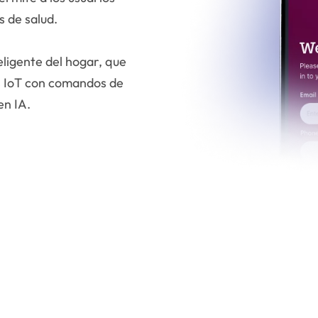
s de salud.
eligente del hogar, que
os IoT con comandos de
en IA.